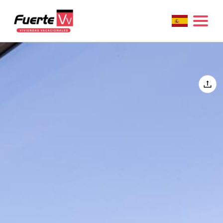
Home
Alojamientos
Excursiones - FuerteCharter
+34 647757791
contacto@fuertevv.com