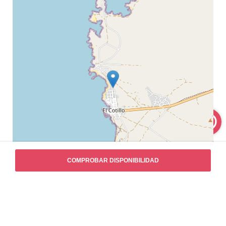
+
COMPROBAR DISPONIBILIDAD
−
Leaflet
|
©
OpenStreetMap
contributors
(
Abrir en Google Maps
)