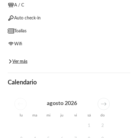
A / C
Auto check-in
Toallas
Wifi
Ver más
Calendario
agosto 2026
lu
ma
mi
ju
vi
sá
do
1
2